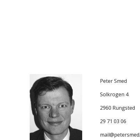
Sk
Peter Smed 
Solkrogen 4
2960 Rungsted
29 71 03 06
mail@petersmed